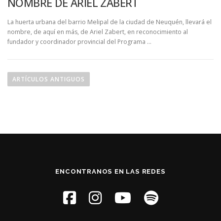
NOMBRE DE ARIEL ZABERT
La huerta urbana del barrio Melipal de la ciudad de Neuquén, llevará el
nombre, de aquí en más, de Ariel Zabert, en reconocimiento al
fundador y coordinador provincial del Programa …
N
a
ARTÍCULOS ANTIGUOS
v
e
g
a
c
i
ó
ENCONTRANOS EN LAS REDES
n
d
e
e