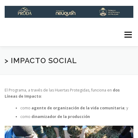
Saltar
al
contenido
Menú
INICIO
INSTITUCIONAL
LÍNEAS DE ACCIÓN
> IMPACTO SOCIAL
INFOPRODA
CONTACTO
El Programa, a través de las Huertas Protegidas, funciona en
dos
Líneas de Impacto
:
RED DE HUERTAS URBANAS
como
agente de organización de la vida comunitaria
; y
como
dinamizador de la producción