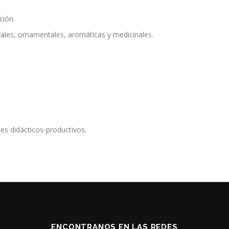
ción.
orales, ornamentales, aromáticas y medicinales.
nes didácticos-productivos.
ENCONTRANOS EN LAS REDES