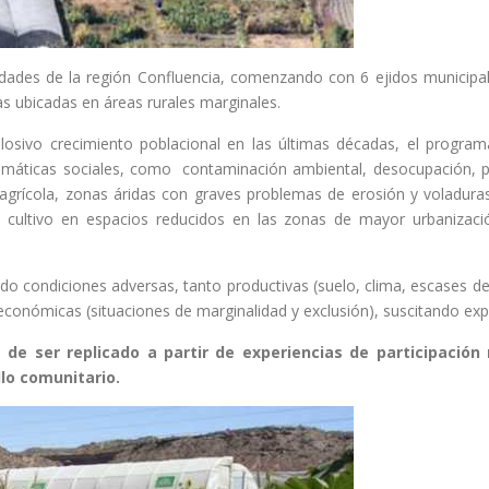
ciudades de la región Confluencia, comenzando con 6 ejidos municip
s ubicadas en áreas rurales marginales.
plosivo crecimiento poblacional en las últimas décadas, el programa
emáticas sociales, como contaminación ambiental, desocupación, p
grícola, zonas áridas con graves problemas de erosión y voladuras 
el cultivo en espacios reducidos en las zonas de mayor urbanizac
ando condiciones adversas, tanto productivas (suelo, clima, escases de
 y económicas (situaciones de marginalidad y exclusión), suscitando exp
e de ser replicado a partir de experiencias de participació
lo comunitario.