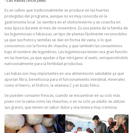
*Las habas
(Vicia faba)
Es un cultivo que tradicionalmente se produce en las huertas
protegidas del programa, aunque no es muy conocida en la
gastronomía local. Se siembra en el otoño/invierno y se cosecha en
esta época durante el mes de noviembre. Es una planta de la familia de
las leguminosas o fabáceas, un tipo de plantas fácilmente reconocibles
ya que sus frutos y semillas se dan en forma de vaina, o lo que
conocemos con la forma de chaucha, y que también las consumimos
bajo el nombre de legumbres. Las leguminosas tienen una gran función
en las huertas, ya que ayudan a fijar nitrógeno al suelo, enriqueciéndolo
nutricionalmente para la fertilidad productiva.
Las habas son muy importantes en una alimentación saludable ya que
aportan fibra, beneficiosa para el funcionamiento intestinal, minerales
como el hierro, el fósforo, la vitamina C y el ácido fólico.
Se pueden consumir frescas, cuando se encuentran en su ciclo más
joven con la vaina como las chauchas, o en su ciclo ya adulto se utilizan
sus granos, que tienen un sabor dulce y una textura muy cremosa.