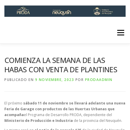
Saltar
al
contenido
Menú
INICIO
INSTITUCIONAL
LÍNEAS DE ACCIÓN
COMIENZA LA SEMANA DE LAS
HABAS CON VENTA DE PLANTINES
INFOPRODA
CONTACTO
PUBLICADO EN
9 NOVIEMBRE, 2023
POR
PRODAADMIN
RED DE HUERTAS URBANAS
El próximo
sábado 11 de noviembre se llevará adelante una nueva
Feria de Garage con productos de la
s Huertas Urbanas que
acompaña
el Programa de Desarrollo PRODA, dependiente del
Ministerio de Producción e Industria
de la provincia del Neuquén.