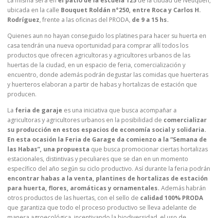
La misma será en
el patio de la escuela 125
de la ciudad de Neuquén,
ubicada en la calle
Bouquet Roldán n°2
50
, entre Roca y Carlos H.
Rodríguez
, frente a las oficinas del PRODA,
de 9 a 15 hs.
Quienes aun no hayan conseguido los platines para hacer su huerta en
casa tendrán una nueva oportunidad para comprar allí todos los
productos que ofrecen agricultoras y agricultores urbanos de las
huertas de la ciudad, en un espacio de feria, comercialización y
encuentro, donde además podrán degustar las comidas que huerteras
y huerteros elaboran a partir de habas y hortalizas de estación que
producen.
La
feria de garaje
es una iniciativa que busca acompañar a
agricultoras y agricultores urbanos en la posibilidad de
comercializar
su producción en estos espacios de economía social y solidaria.
En esta ocasión la Feria de Garage da comienzo a la “Semana de
las Habas”, una propuesta
que busca promocionar ciertas hortalizas
estacionales, distintivas y peculiares que se dan en un momento
específico del año según su ciclo productivo. Así durante la feria podrán
encontrar habas a la venta, plantines de hortalizas de estación
para huerta, flores, aromáticas y ornamentales.
Además habrán
otros productos de las huertas, con el sello de
calidad 100% PRODA
que garantiza que todo el proceso productivo se lleva adelante de
manera agroecológica, incentivando la biodiversidad, el uso de