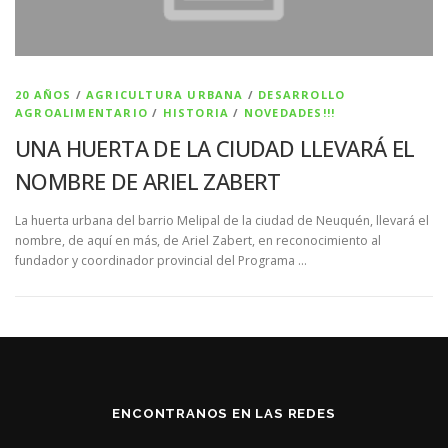
20 AÑOS
/
AGRICULTURA URBANA
/
DESARROLLO
AGROALIMENTARIO
/
HISTORIA
/
NOVEDADES!!!
UNA HUERTA DE LA CIUDAD LLEVARÁ EL
NOMBRE DE ARIEL ZABERT
La huerta urbana del barrio Melipal de la ciudad de Neuquén, llevará el
nombre, de aquí en más, de Ariel Zabert, en reconocimiento al
fundador y coordinador provincial del Programa …
ENCONTRANOS EN LAS REDES