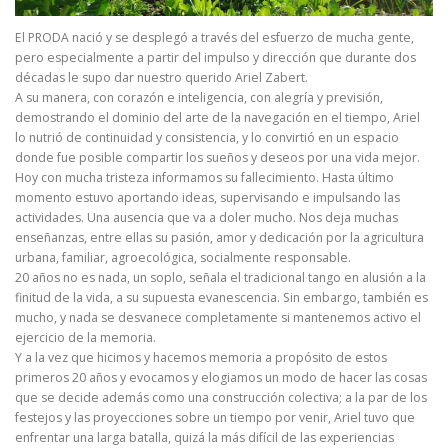
El PRODA nació y se desplegó a través del esfuerzo de mucha gente,
pero especialmente a partir del impulso y dirección que durante dos
décadas le supo dar nuestro querido Ariel Zabert.
A su manera, con corazón e inteligencia, con alegría y previsión,
demostrando el dominio del arte de la navegación en el tiempo, Ariel
lo nutrió de continuidad y consistencia, y lo convirtió en un espacio
donde fue posible compartir los sueños y deseos por una vida mejor.
Hoy con mucha tristeza informamos su fallecimiento. Hasta último
momento estuvo aportando ideas, supervisando e impulsando las
actividades. Una ausencia que va a doler mucho. Nos deja muchas
enseñanzas, entre ellas su pasión, amor y dedicación por la agricultura
urbana, familiar, agroecológica, socialmente responsable.
20 años no es nada, un soplo, señala el tradicional tango en alusión a la
finitud de la vida, a su supuesta evanescencia. Sin embargo, también es
mucho, y nada se desvanece completamente si mantenemos activo el
ejercicio de la memoria.
Y a la vez que hicimos y hacemos memoria a propósito de estos
primeros 20 años y evocamos y elogiamos un modo de hacer las cosas
que se decide además como una construcción colectiva; a la par de los
festejos y las proyecciones sobre un tiempo por venir, Ariel tuvo que
enfrentar una larga batalla, quizá la más difícil de las experiencias