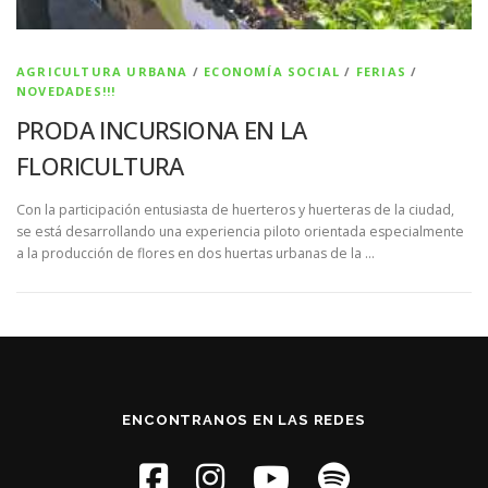
AGRICULTURA URBANA
/
ECONOMÍA SOCIAL
/
FERIAS
/
NOVEDADES!!!
PRODA INCURSIONA EN LA
FLORICULTURA
Con la participación entusiasta de huerteros y huerteras de la ciudad,
se está desarrollando una experiencia piloto orientada especialmente
a la producción de flores en dos huertas urbanas de la …
ENCONTRANOS EN LAS REDES