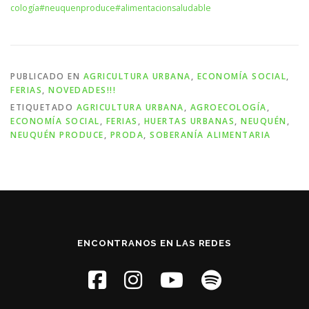
cología
#neuquenproduce
#alimentacionsaludable
PUBLICADO EN
AGRICULTURA URBANA
,
ECONOMÍA SOCIAL
,
FERIAS
,
NOVEDADES!!!
ETIQUETADO
AGRICULTURA URBANA
,
AGROECOLOGÍA
,
ECONOMÍA SOCIAL
,
FERIAS
,
HUERTAS URBANAS
,
NEUQUÉN
,
NEUQUÉN PRODUCE
,
PRODA
,
SOBERANÍA ALIMENTARIA
ENCONTRANOS EN LAS REDES