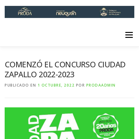
Saltar
al
contenido
Menú
INICIO
INSTITUCIONAL
LÍNEAS DE ACCIÓN
COMENZÓ EL CONCURSO CIUDAD
ZAPALLO 2022-2023
INFOPRODA
CONTACTO
PUBLICADO EN
1 OCTUBRE, 2022
POR
PRODAADMIN
RED DE HUERTAS URBANAS