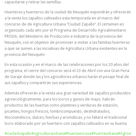
capacitarse y retirar las semillas.
Huerteras y huerteros de la ciudad de Neuquén expondrán y ofrecerán
a la venta los zapallos cultivados esta temporada en el marco del
concurso de de Agricultura Urbana “Ciudad Zapallo”. El certamen es
organizado cada año por el Programa de Desarrollo Agroalimentario
PRODA, del Ministerio de Producción e Industria de la provincia del
Neuquén, con el objetivo de promover e invitar a las familias huerteras
a que se sumen a las iniciativas de Agricultura Urbana existentes en la
provincia del Neuquén.
En esta ocasión y en el marco de las celebraciones por los 20 años del
programa, el cierre del concurso será el 23 de Abril con una Gran Feria
de Garaje donde las y los agricultores urbanos harán el pesaje final de
sus zapallos y compartirán sus experiencias.
Además ofrecerán a la venta una gran variedad de zapallos producidos
agroecológicamente, para los locros y guisos de mayo, habrán
productos de las huertas como plantines y verduras de estación,
picantes, hongos frescos, lombricompuesto, deshidratados,
fitocosméticos, dulces, hierbas y aromáticas, y no faltará el tradicional
locro elaborado por un huertero con zapallos cultivados en su huerta.
#cuidadzapallo
#agriculturaurbana
#huertaencasa
#huertaurbana
#Agroe