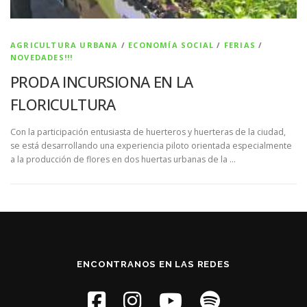
AGRICULTURA URBANA
/
ECONOMÍA SOCIAL
/
FERIAS
/
NOVEDADES!!!
PRODA INCURSIONA EN LA
FLORICULTURA
Con la participación entusiasta de huerteros y huerteras de la ciudad,
se está desarrollando una experiencia piloto orientada especialmente
a la producción de flores en dos huertas urbanas de la …
ENCONTRANOS EN LAS REDES