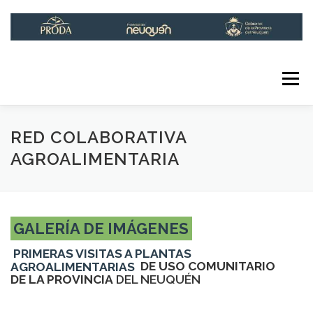
Saltar
al
contenido
Menú
INICIO
INSTITUCIONAL
LÍNEAS DE ACCIÓN
RED COLABORATIVA
AGROALIMENTARIA
INFOPRODA
CONTACTO
GALERÍA DE IMÁGENES
RED DE HUERTAS URBANAS
PRIMERAS VISITAS A PLANTAS
AGROALIMENTARIAS
DE USO COMUNITARIO
DE LA PROVINCIA
DEL NEUQUÉN