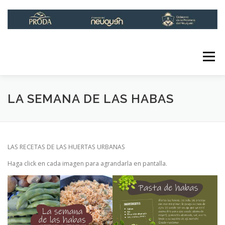
Saltar
al
contenido
Menú
INICIO
INSTITUCIONAL
LÍNEAS DE ACCIÓN
LA SEMANA DE LAS HABAS
INFOPRODA
CONTACTO
LAS RECETAS DE LAS HUERTAS URBANAS
Haga click en cada imagen para agrandarla en pantalla.
RED DE HUERTAS URBANAS