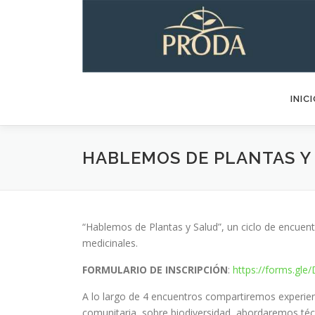
Saltar
al
contenido
INIC
HABLEMOS DE PLANTAS Y
“Hablemos de Plantas y Salud”, un ciclo de encuent
medicinales.
FORMULARIO DE INSCRIPCIÓN
:
https://forms.gl
A lo largo de 4 encuentros compartiremos experien
comunitaria, sobre biodiversidad, abordaremos técn