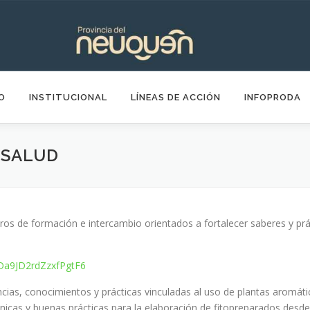
IO
INSTITUCIONAL
LÍNEAS DE ACCIÓN
INFOPRODA
 SALUD
ros de formación e intercambio orientados a fortalecer saberes y prá
e/Da9JD2rdZzxfPgtF6
cias, conocimientos y prácticas vinculadas al uso de plantas aromáti
icas y buenas prácticas para la elaboración de fitopreparados desde 